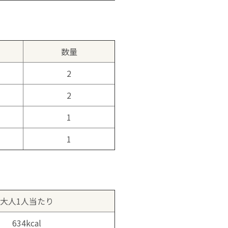
数量
2
2
1
1
大人1人当たり
634kcal