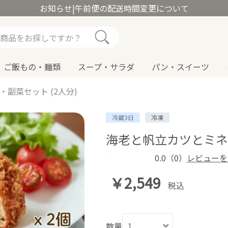
お知らせ
|
午前便の配送時間変更について
ご飯もの・麺類
スープ・サラダ
パン・スイーツ
副菜セット (2人分)
冷蔵3日
冷凍
海老と帆立カツとミネ
0.0
（0）
レビューを
￥2,549
税込
数量