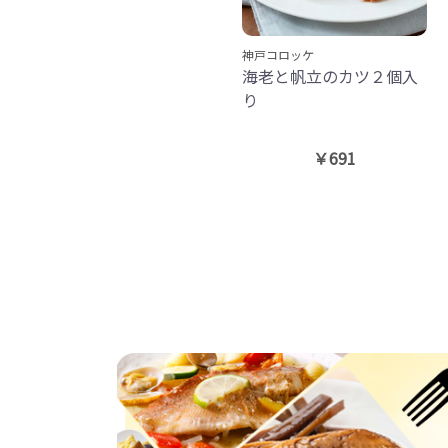
神戸コロッケ
海老と帆立のカツ２個入
り
￥691