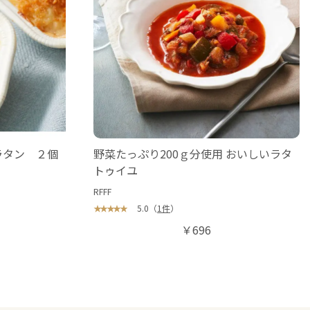
ラタン ２個
野菜たっぷり200ｇ分使用 おいしいラタ
トゥイユ
RFFF
5.0
（
1件
）
￥696