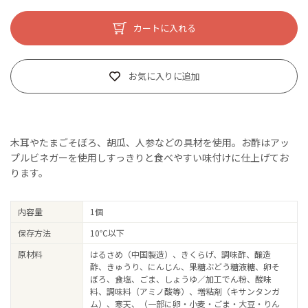
カートに入れる
お気に入りに追加
木耳やたまごそぼろ、胡瓜、人参などの具材を使用。お酢はアッ
プルビネガーを使用しすっきりと食べやすい味付けに仕上げてお
ります。
内容量
1個
保存方法
10℃以下
原材料
はるさめ（中国製造）、きくらげ、調味酢、醸造
酢、きゅうり、にんじん、果糖ぶどう糖液糖、卵そ
ぼろ、食塩、ごま、しょうゆ／加工でん粉、酸味
料、調味料（アミノ酸等）、増粘剤（キサンタンガ
ム）、寒天、（一部に卵・小麦・ごま・大豆・りん