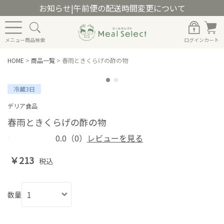
お知らせ
|
午前便の配送時間変更について
メニュー
商品検索
ログイン
カート
HOME
>
商品一覧
>
春雨ときくらげの酢の物
冷蔵3日
デリア食品
春雨ときくらげの酢の物
0.0
（0）
レビューを見る
￥213
税込
数量