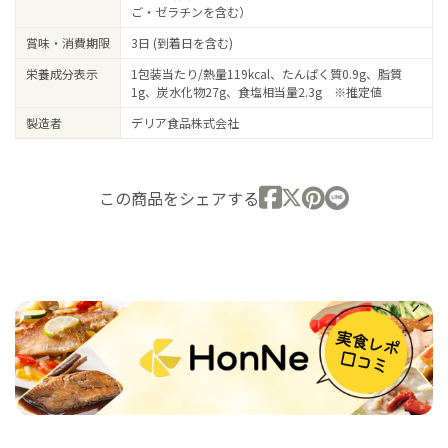
ご・ゼラチンを含む）
賞味・消費期限
3日 (到着日を含む)
栄養成分表示
1包装当たり/熱量119kcal、たんぱく質0.9g、脂質
1g、炭水化物27g、食塩相当量2.3g ※推定値
製造者
デリア食品株式会社
この商品をシェアする