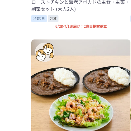
ローストチキンと海老アボカドの主食・主菜・
副菜セット (大人2人)
冷蔵2日
冷凍
6/28-7/1お届け：2食目提案献立