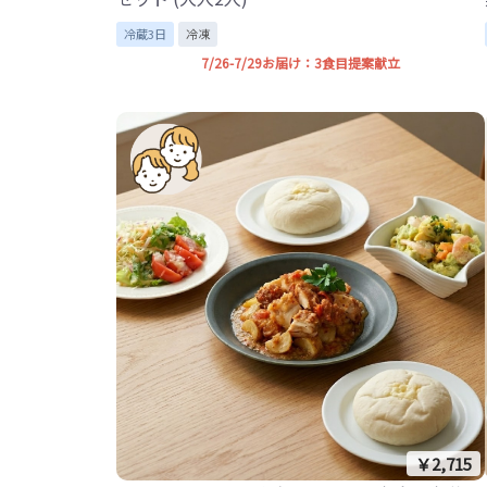
冷蔵3日
冷凍
7/26-7/29お届け：3食目提案献立
￥2,715