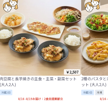
￥2,507
肉豆腐と長芋焼きの主食・主菜・副菜セット
2種のパスタと
(大人2人)
ット (大人2人)
冷蔵2日
冷蔵3日
冷凍
8/16 -8/19お届け：2食目提案献立
8/1