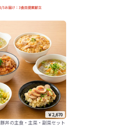
2-8/5お届け：3食目提案献立
￥2,670
・豚丼の主食・主菜・副菜セット