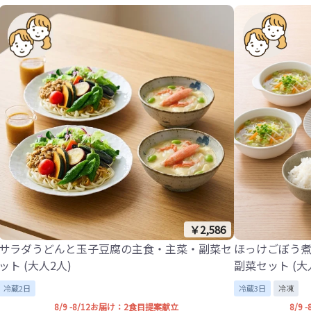
￥2,586
サラダうどんと玉子豆腐の主食・主菜・副菜セ
ほっけごぼう
ット (大人2人)
副菜セット (大
冷蔵2日
冷蔵3日
冷凍
8/9 -8/12お届け：2食目提案献立
8/9