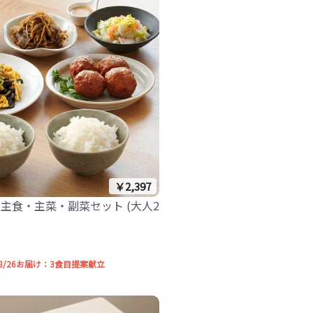
￥2,397
主食・主菜・副菜セット (大人2
3-8/26お届け：3食目提案献立