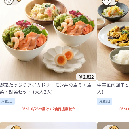
￥2,822
野菜たっぷりアボカドサーモン丼の主食・主
中華風肉団子と
菜・副菜セット (大人2人)
人)
冷蔵2日
冷蔵3日
8/23 -8/26お届け：2食目提案献立
8/2