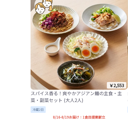
￥2,553
スパイス香る！爽やかアジアン麺の主食・主
菜・副菜セット (大人2人)
冷蔵2日
8/16-8/19お届け：1食目提案献立