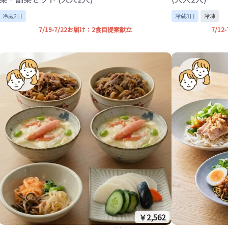
冷蔵2日
冷蔵3日
冷凍
7/19-7/22お届け：2食目提案献立
7/1
￥2,562