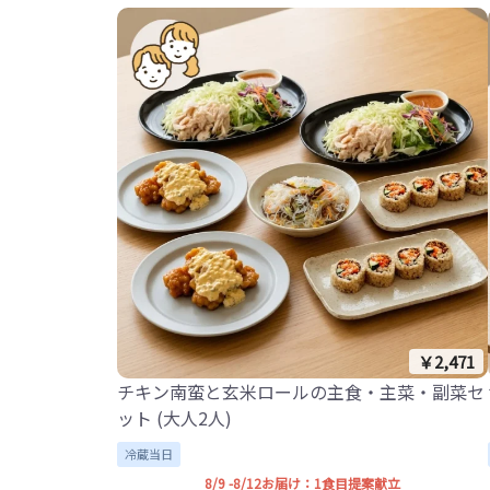
￥2,471
チキン南蛮と玄米ロールの主食・主菜・副菜セ
ット (大人2人)
冷蔵当日
8/9 -8/12お届け：1食目提案献立