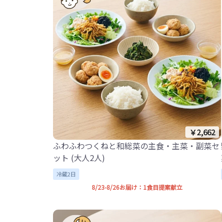
￥2,662
ふわふわつくねと和総菜の主食・主菜・副菜セ
ット (大人2人)
冷蔵2日
8/23-8/26お届け：1食目提案献立