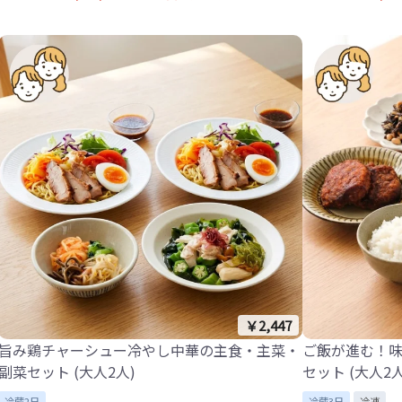
￥2,447
旨み鶏チャーシュー冷やし中華の主食・主菜・
ご飯が進む！
副菜セット (大人2人)
セット (大人2人
冷蔵2日
冷蔵3日
冷凍