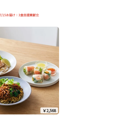
2-7/15お届け：3食目提案献立
￥2,568