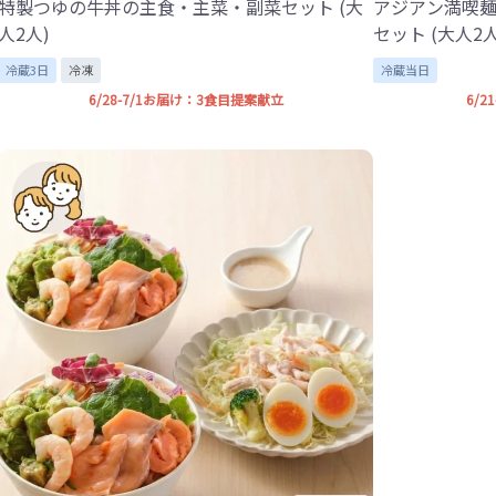
特製つゆの牛丼の主食・主菜・副菜セット (大
アジアン満喫
人2人)
セット (大人2人
冷蔵3日
冷凍
冷蔵当日
6/28-7/1お届け：3食目提案献立
6/