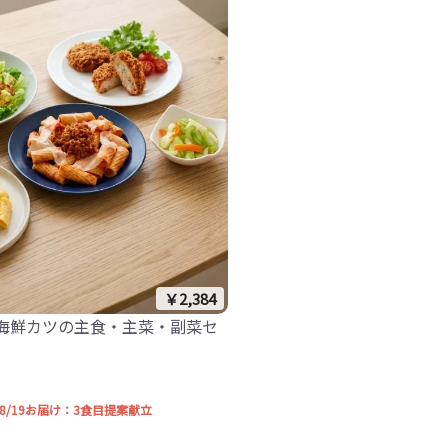
￥2,384
海鮮カツの主食・主菜・副菜セ
6 -8/19お届け：3食目提案献立