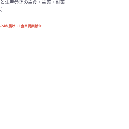
麺と生春巻きの主食・主菜・副菜
)
21-24お届け：1食目提案献立