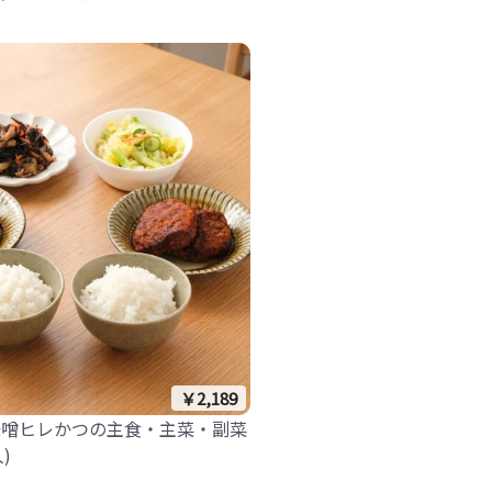
￥2,189
味噌ヒレかつの主食・主菜・副菜
)