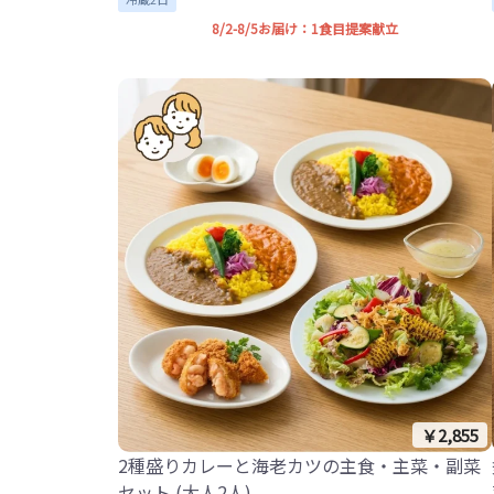
8/2-8/5お届け：1食目提案献立
￥2,855
2種盛りカレーと海老カツの主食・主菜・副菜
セット (大人2人)