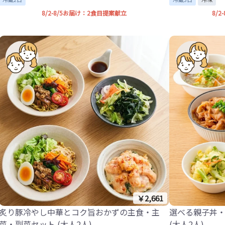
8/2-8/5お届け：2食目提案献立
8/
￥2,661
炙り豚冷やし中華とコク旨おかずの主食・主
選べる親子丼
菜・副菜セット (大人2人)
(大人2人)