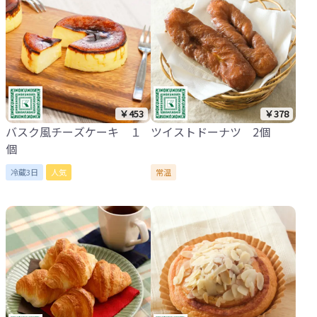
￥453
￥378
バスク風チーズケーキ １
ツイストドーナツ 2個
個
冷蔵3日
人気
常温