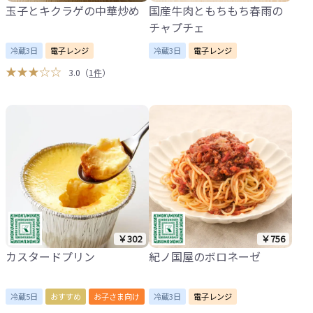
玉子とキクラゲの中華炒め
国産牛肉ともちもち春雨の
チャプチェ
冷蔵3日
電子レンジ
冷蔵3日
電子レンジ
★★★☆☆
3.0
（
1件
）
￥302
￥756
カスタードプリン
紀ノ国屋のボロネーゼ
冷蔵5日
おすすめ
お子さま向け
冷蔵3日
電子レンジ