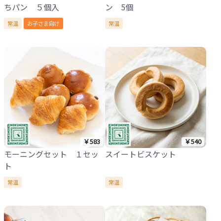
ちパン ５個入
ン 5個
常温
お子さま向け
常温
￥583
￥540
モーニングセット １セッ
スイートビスケット
ト
常温
常温