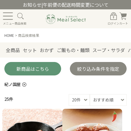
お知らせ
|
午前便の配送時間変更について
メニュー
商品検索
ログイン
カート
HOME
>
商品検索結果
全商品
セット
おかず
ご飯もの・麺類
スープ・サラダ
新商品はこちら
絞り込み条件を指定
紀ノ国屋
25件