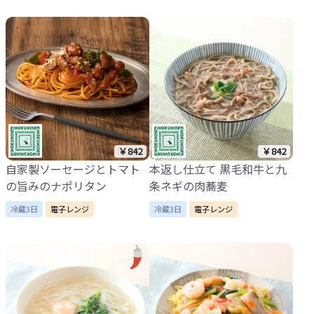
￥842
￥842
自家製ソーセージとトマト
本返し仕立て 黒毛和牛と九
の旨みのナポリタン
条ネギの肉蕎麦
冷蔵3日
電子レンジ
冷蔵3日
電子レンジ