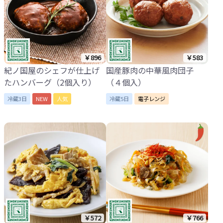
￥896
￥583
紀ノ国屋のシェフが仕上げ
国産豚肉の中華風肉団子
たハンバーグ（2個入り）
（４個入）
冷蔵3日
NEW
人気
冷蔵5日
電子レンジ
￥572
￥766