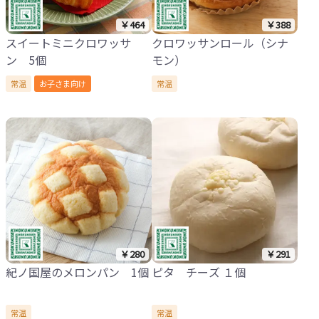
￥464
￥388
スイートミニクロワッサ
クロワッサンロール（シナ
ン 5個
モン）
常温
お子さま向け
常温
￥280
￥291
紀ノ国屋のメロンパン 1個
ピタ チーズ １個
常温
常温