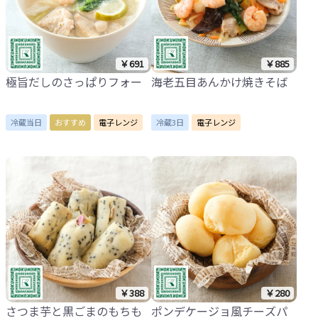
￥691
￥885
極旨だしのさっぱりフォー
海老五目あんかけ焼きそば
冷蔵当日
おすすめ
電子レンジ
冷蔵3日
電子レンジ
￥388
￥280
さつま芋と黒ごまのもちも
ポンデケージョ風チーズパ