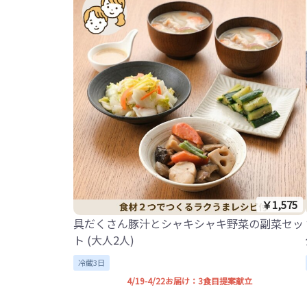
￥1,575
具だくさん豚汁とシャキシャキ野菜の副菜セッ
ト (大人2人)
冷蔵3日
4/19-4/22お届け：3食目提案献立