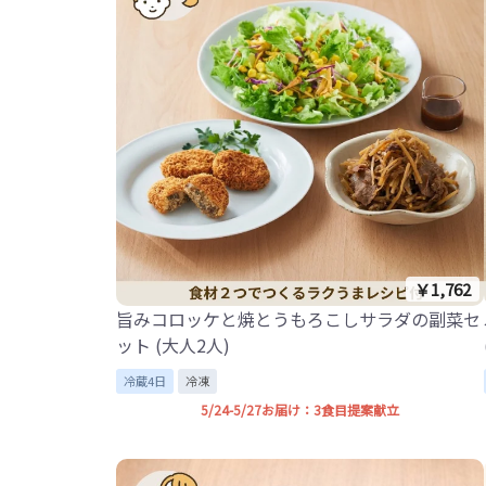
￥1,762
旨みコロッケと焼とうもろこしサラダの副菜セ
ット (大人2人)
冷蔵4日
冷凍
5/24-5/27お届け：3食目提案献立