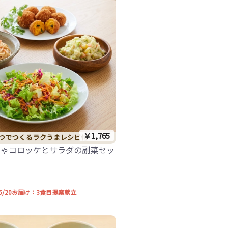
￥1,765
ちゃコロッケとサラダの副菜セッ
7-5/20お届け：3食目提案献立